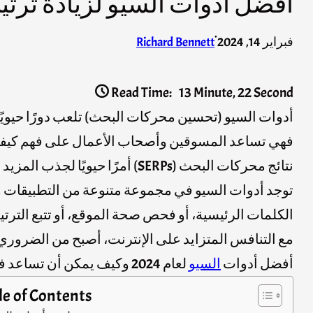
أفضل أدوات السيو لزيادة ترت
·
فبراير 14, 2024
Richard Bennett
Read Time:
13 Minute, 22 Second
أدوات السيو (تحسين محركات البحث) تلعب دورًا حيويًا
فهي تساعد المسوقين وأصحاب الأعمال على فهم كيفي
نتائج محركات البحث (SERPs) أمرًا حيويًا لجذب المزيد من الزوار المستهدفين وزيادة فرص التحويل وتحقيق الأهداف الرقمية.
توجد أدوات السيو في مجموعة متنوعة من التطبيقات و
الكلمات الرئيسية، أو فحص صحة الموقع، أو تتبع الترتيب
مع التنافس المتزايد على الإنترنت، أصبح من الضرور
أفضل أدوات
السيو
لعام 2024 وكيف يمكن أن تساعد في تحسين موقعك على الويب وزيادة ظهوره في نتائج البحث.
le of Contents