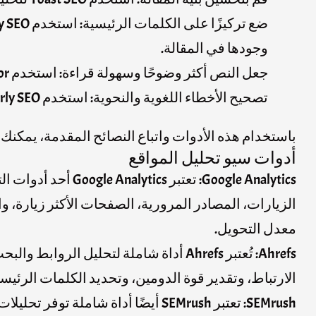
وجودها في المقالة.
جعل النص أكثر وضوحًا وسهولة قراءة: استخدم Hemingway Editor لتحليل النص وتبسيط الجمل المعقدة وتحسين التدفق والتنظيم العام للمقالة.
تصحيح الأخطاء اللغوية والنحوية: استخدم Grammarly SEO لتحسين دقة الكتابة وتجنب الأخطاء اللغوية التي قد تؤثر سلبًا على تقييم السيو للمقالة.
باستخدام هذه الأدوات واتباع النصائح المقدمة، يمكن
أدوات سيو تحليل المواقع
Google Analytics
: تعتبر alytics
الزيارات، المصادر المرورية، الصفحات الأكثر زيارة، 
معدل التحويل.
Ahrefs
: تُعتبر Ahrefs أداة شاملة لتحليل ال
الارتباط، وتقدير قوة الدومين، وتحديد الكلمات الرئي
SEMrush
: تعتبر SEMrush أيضًا أداة شاملة