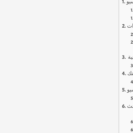
يو
ية
نك
يو
حث