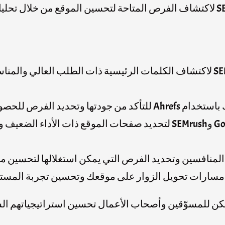
في وسائل التواصل الاجتماعي. يمكن استخدام SEMrush لاكتشاف الفرص المتاحة لتحسين ا
: استخدم Ahrefs وSEMrush لاكتشاف الكلمات الرئيسية ذات الطلب ا
على روابط جديدة من مصادر ذات سلطة.
: استخدم Google Analytics وSEMrush لتحديد صفحات الموقع ذات
يمكن للمسوّقين وأصحاب الأعمال تحسين استراتيجياتهم الس