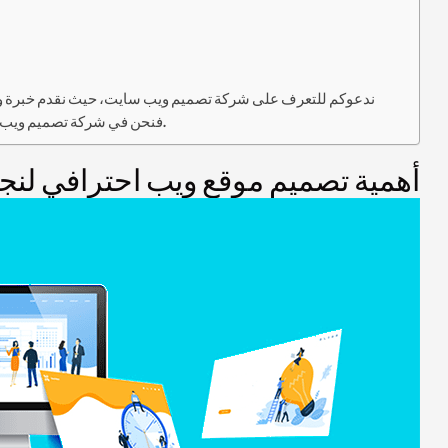
ندعوكم للتعرف على شركة تصميم ويب سايت، حيث نقدم خبرة وإبد
فنحن في شركة تصميم ويب سايت نضمن لك الحصول على أفضل تجربة. اتصل بنا اليوم ودعنا نساعدك في بناء وتطوير موقعك الإلكتروني بشكل احترافي ومبتكر.
أهمية تصميم موقع ويب احترافي لنجا