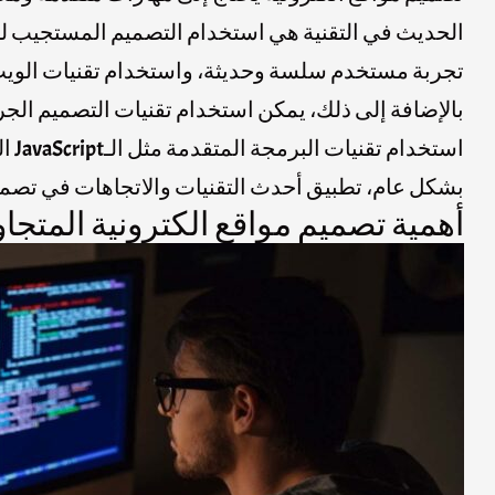
تجربة مستخدم سلسة وحديثة، واستخدام تقنيات الويب الحديثة مثل الـCSS Grid و Flexbox لتنظي
بالإضافة إلى ذلك، يمكن استخدام تقنيات التصميم الجرا
استخدام تقنيات البرمجة المتقدمة مثل الـJavaScript الحديثة والـAPIs لتوفير وظائف متقدمة وتفاعلية على الموقع.
بشكل عام، تطبيق أحدث التقنيات والاتجاهات في تصمي
أهمية تصميم مواقع الكترونية المتجاو