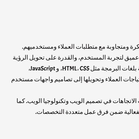
كرة ومتجاوبة مع متطلبات العملاء ومستخدميهم.
 عميق لتجربة المستخدم، والقدرة على تحويل الرؤية
إلى واقع ملموس على الشاشة. بالإضافة إلى ذلك، يجب أن يكون لدى مصممي المواقع الالكترونية معرفة واسعة بلغات البرمجة مثل HTML، CSS، و JavaScript،
تياجات العملاء وتحويلها إلى تصاميم واجهات مستخدم
لاتجاهات في تصميم الويب وتكنولوجيا الويب. كما
 بفعالية ضمن فرق عمل متعددة التخصصات.