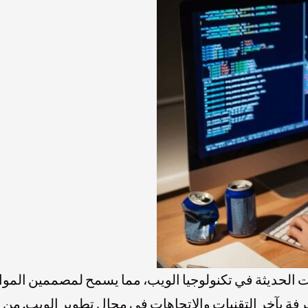
الحديثة في تكنولوجيا الويب، مما يسمح لمصممين المواق
رفة بآخر التقنيات والاتجاهات في مجال تطوير الويب. من